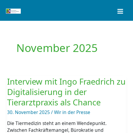
Zum
Inhalt
springen
November 2025
Interview
mit
Interview mit Ingo Fraedrich zu
Ingo
Digitalisierung in der
Fraedrich
zu
Tierarztpraxis als Chance
Digitalisierung
30. November 2025
/
Wir in der Presse
in
der
Die Tiermedizin steht an einem Wendepunkt.
Tierarztpraxis
Zwischen Fachkräftemangel, Bürokratie und