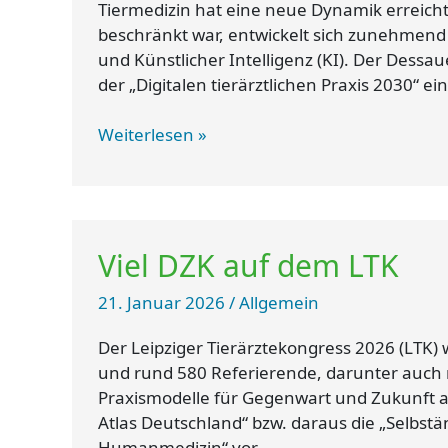
VET
Tiermedizin hat eine neue Dynamik erreic
Chemnitz
beschränkt war, entwickelt sich zunehmend
und Künstlicher Intelligenz (KI). Der Dessau
der „Digitalen tierärztlichen Praxis 2030“ eine
Weiterlesen »
Viel
Viel DZK auf dem LTK
DZK
auf
21. Januar 2026
/
Allgemein
dem
LTK
Der Leipziger Tierärztekongress 2026 (LTK) 
und rund 580 Referierende, darunter auch 
Praxismodelle für Gegenwart und Zukunft am 
Atlas Deutschland“ bzw. daraus die „Selbstän
Humanmedizin“ vor.