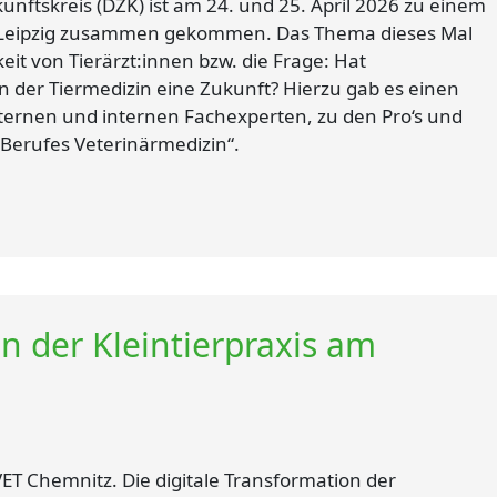
nftskreis (DZK) ist am 24. und 25. April 2026 zu einem
n Leipzig zusammen gekommen. Das Thema dieses Mal
keit von Tierärzt:innen bzw. die Frage: Hat
 in der Tiermedizin eine Zukunft? Hierzu gab es einen
ternen und internen Fachexperten, zu den Pro‘s und
 Berufes Veterinärmedizin“.
in der Kleintierpraxis am
VET Chemnitz. Die digitale Transformation der