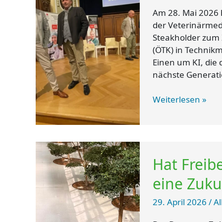
in
Am 28. Mai 2026 h
Wien
der Veterinärmed
Steakholder zum 
(ÖTK) in Technik
Einen um KI, die 
nächste Generati
Weiterlesen »
Hat
Hat Freibe
Freiberuflichkeit
in
eine Zuku
der
Tiermedizin
29. April 2026
/
A
eine
Zukunft?