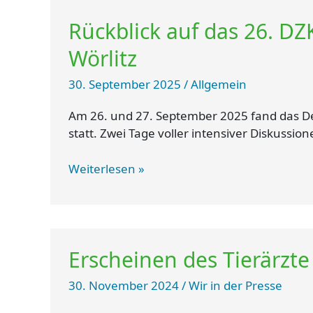
Rückblick
Rückblick auf das 26. D
auf
das
Wörlitz
26.
DZK-
30. September 2025
/
Allgemein
Treffen
in
Am 26. und 27. September 2025 fand das De
Oranienbaum-
statt. Zwei Tage voller intensiver Diskussi
Wörlitz
Weiterlesen »
Erscheinen
Erscheinen des Tierärzte
des
Tierärzte
30. November 2024
/
Wir in der Presse
Atlas
2024