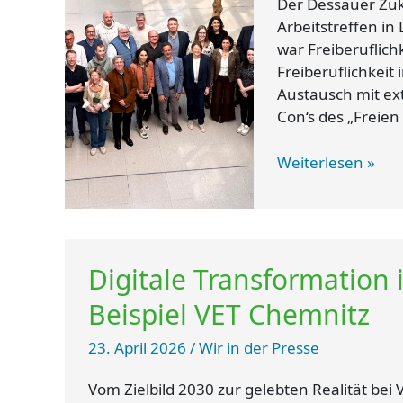
Der Dessauer Zuku
Arbeitstreffen i
war Freiberuflich
Freiberuflichkeit
Austausch mit ex
Con‘s des „Freien
Weiterlesen »
Digitale
Digitale Transformation 
Transformation
in
Beispiel VET Chemnitz
der
Kleintierpraxis
23. April 2026
/
Wir in der Presse
am
Beispiel
Vom Zielbild 2030 zur gelebten Realität bei 