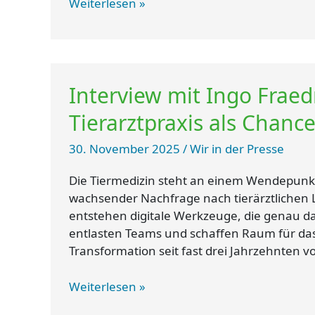
Weiterlesen »
Interview
Interview mit Ingo Fraedr
mit
Ingo
Tierarztpraxis als Chanc
Fraedrich
zu
30. November 2025
/
Wir in der Presse
Digitalisierung
in
Die Tiermedizin steht an einem Wendepunk
der
wachsender Nachfrage nach tierärztlichen L
Tierarztpraxis
entstehen digitale Werkzeuge, die genau d
als
entlasten Teams und schaffen Raum für das W
Chance
Transformation seit fast drei Jahrzehnten vor
Weiterlesen »