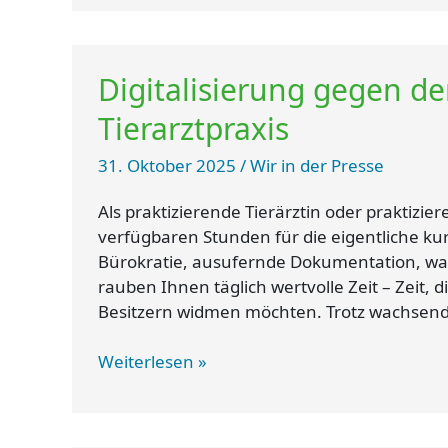
Digitalisierung
Digitalisierung gegen d
gegen
den
Tierarztpraxis
Fachkräftemangel
in
31. Oktober 2025
/
Wir in der Presse
der
Tierarztpraxis
Als praktizierende Tierärztin oder praktizie
verfügbaren Stunden für die eigentliche kur
Bürokratie, ausufernde Dokumentation, w
rauben Ihnen täglich wertvolle Zeit – Zeit, d
Besitzern widmen möchten. Trotz wachsende
Weiterlesen »