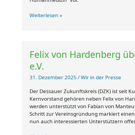
Weiterlesen »
Felix
Felix von Hardenberg üb
von
Hardenberg
e.V.
über
den
31. Dezember 2025
/
Wir in der Presse
Dessauer
Zukunftskreis
Der Dessauer Zukunftskreis (DZK) ist seit 
e.V.
Kernvorstand gehören neben Felix von Har
werden unterstützt von Fabian von Manteuff
Schritt zur Vereinsgründung markiert einen 
nun auch interessierten Unterstützern offen